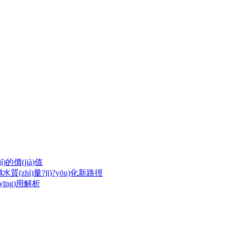
價(jià)值
質(zhì)量?jī)?yōu)化新路徑
īng)用解析