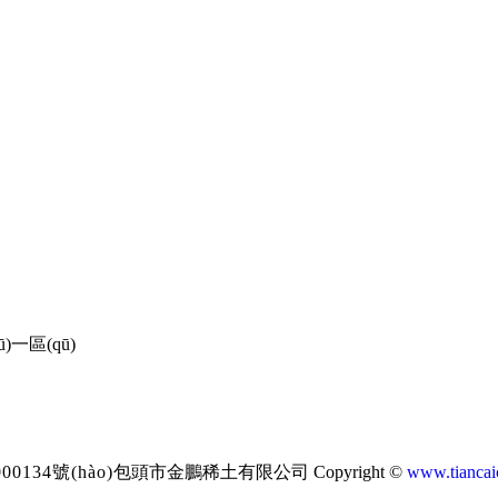
一區(qū)
00134號(hào)
包頭市金鵬稀土有限公司 Copyright ©
www.tiancai