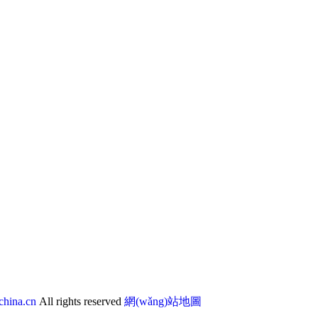
china.cn
All rights reserved
網(wǎng)站地圖