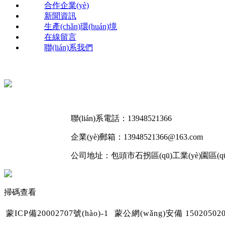
合作企業(yè)
新聞資訊
生產(chǎn)環(huán)境
在線留言
聯(lián)系我們
聯(lián)系電話：13948521366
企業(yè)郵箱：13948521366@163.com
公司地址：包頭市石拐區(qū)工業(yè)園區(qū)
掃碼查看
蒙ICP備20002707號(hào)-1
蒙公網(wǎng)安備 150205020