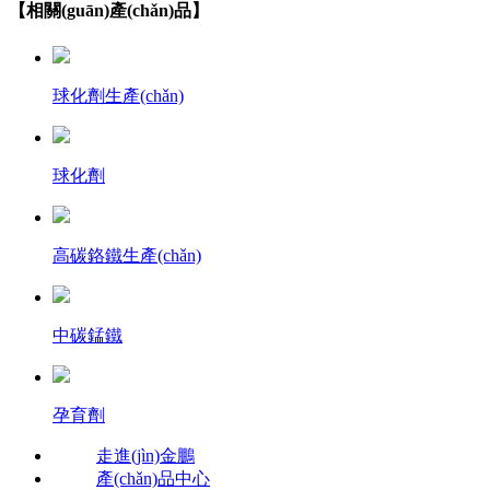
【相關(guān)產(chǎn)品】
球化劑生產(chǎn)
球化劑
高碳鉻鐵生產(chǎn)
中碳錳鐵
孕育劑
走進(jìn)金鵬
產(chǎn)品中心