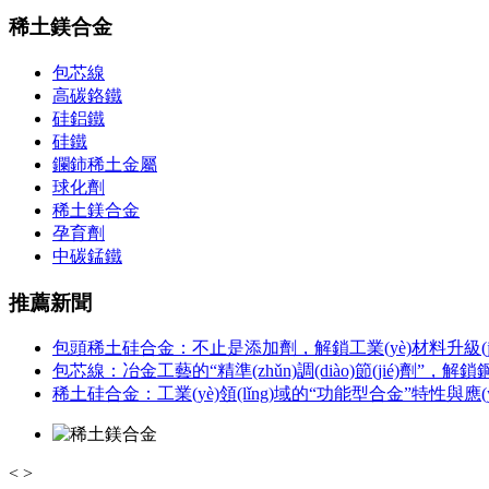
稀土鎂合金
包芯線
高碳鉻鐵
硅鋁鐵
硅鐵
鑭鈰稀土金屬
球化劑
稀土鎂合金
孕育劑
中碳錳鐵
推薦新聞
包頭稀土硅合金：不止是添加劑，解鎖工業(yè)材料升級(jí)的
包芯線：冶金工藝的“精準(zhǔn)調(diào)節(jié)劑”，解鎖鋼水
稀土硅合金：工業(yè)領(lǐng)域的“功能型合金”特性與應(y
<
>